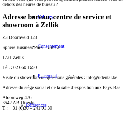
dehors des heures de bureau ?
Adresse bureau, centre de service et
Cabines
showroom à Zellik
Z3 Doornveld 123
Consentement
Sphere Business Park – Unit 2
1731 Zellik
Tél. : 02 660 1650
Placement
Visite du showroom ou questions générales : info@udental.be
Adresse du siège social et de la salle d’exposition aux Pays-Bas
Atoomweg 476
3542 AB Utrecht
Références
T : + 31 (0)30 – 241 01 30