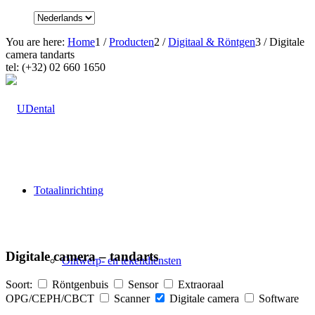
You are here:
Home
1
/
Producten
2
/
Digitaal & Röntgen
3
/
Digitale
camera tandarts
tel: (+32) 02 660 1650
Totaalinrichting
Digitale camera – tandarts
Ontwerp- en tekendiensten
Soort:
Röntgenbuis
Sensor
Extraoraal
OPG/CEPH/CBCT
Scanner
Digitale camera
Software