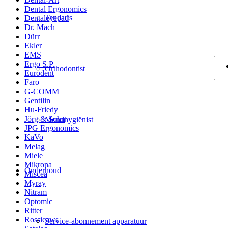
Dental Ergonomics
Tandarts
Dentaleyepad
Dr. Mach
Dürr
Ekler
EMS
Ergo S.P.
Orthodontist
Eurodent
Faro
G-COMM
Gentilin
Hu-Friedy
Jörg & Sohn
Mondhygiënist
JPG Ergonomics
KaVo
Melag
Miele
Mikrona
Onderhoud
Miscea
Myray
Nitram
Optomic
Ritter
Rossicaws
Service-abonnement apparatuur