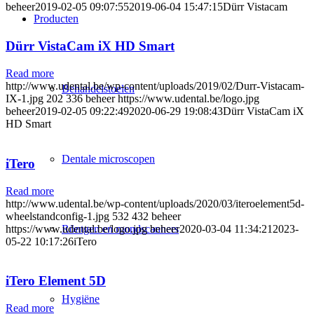
beheer
2019-02-05 09:07:55
2019-06-04 15:47:15
Dürr Vistacam
Producten
Dürr VistaCam iX HD Smart
Read more
http://www.udental.be/wp-content/uploads/2019/02/Durr-Vistacam-
Behandelstoelen
IX-1.jpg
202
336
beheer
https://www.udental.be/logo.jpg
beheer
2019-02-05 09:22:49
2020-06-29 19:08:43
Dürr VistaCam iX
HD Smart
Dentale microscopen
iTero
Read more
http://www.udental.be/wp-content/uploads/2020/03/iteroelement5d-
wheelstandconfig-1.jpg
532
432
beheer
https://www.udental.be/logo.jpg
beheer
2020-03-04 11:34:21
2023-
Röntgen en mondscanners
05-22 10:17:26
iTero
iTero Element 5D
Hygiëne
Read more