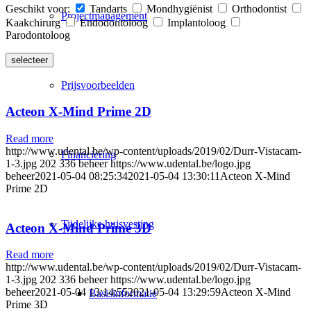
Geschikt voor:
Tandarts
Mondhygiënist
Orthodontist
Projectmanagement
Kaakchirurg
Endodontoloog
Implantoloog
Parodontoloog
Prijsvoorbeelden
Acteon X-Mind Prime 2D
Read more
http://www.udental.be/wp-content/uploads/2019/02/Durr-Vistacam-
Financiering
1-3.jpg
202
336
beheer
https://www.udental.be/logo.jpg
beheer
2021-05-04 08:25:34
2021-05-04 13:30:11
Acteon X-Mind
Prime 2D
Tijdelijke huisvesting
Acteon X-Mind Prime 3D
Read more
http://www.udental.be/wp-content/uploads/2019/02/Durr-Vistacam-
1-3.jpg
202
336
beheer
https://www.udental.be/logo.jpg
beheer
2021-05-04 13:14:55
2021-05-04 13:29:59
Acteon X-Mind
Basisinformatie
Prime 3D