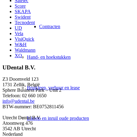
Satelec
Score
SKAPA
Swident
Tecnodent
Contracten
UD
Vela
VisiQuick
W&H
Waldmann
XO
Hand- en hoekstukken
UDental B.V.
Z3 Doornveld 123
1731 Zellik, België
Bruikleen, verhuur en lease
Sphere Business Park – Unit 2
Telefoon: 02 660 1650
info@udental.be
BTW-nummer: BE0752811456
Utrecht Dental B.V.
Inkoop en inruil oude producten
Atoomweg 476
3542 AB Utrecht
Nederland