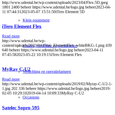
http://www.udental.be/wp-content/uploads/2023/04/Flex-5D.jpeg
1801
2400
beheer
https://www.udental.be/logo.jpg
beheer
2023-04-
11 07:44:31
2023-05-07 15:51:50
iTero Element 5D
Klein equipment
iTero Element Flex
Read more
http://www.udental.be/wp-
content/uploads/2023/04/iTero_ElementFlex_whiteBKG-1.png
439
Kranen, meubilair en werkstoelen
640
beheer
https://www.udental.be/logo.jpg
beheer
2023-04-11
07:45:58
2023-05-22 10:19:15
iTero Element Flex
MyRay C-U2
Verlichting en operatielampen
Read more
http://www.udental.be/wp-content/uploads/2019/02/Myray-C-U2-1-
1.jpg
202
336
beheer
https://www.udental.be/logo.jpg
beheer
2019-
02-05 10:29:10
2019-04-14 10:09:33
MyRay C-U2
Occasions
Satelec Sopro 595