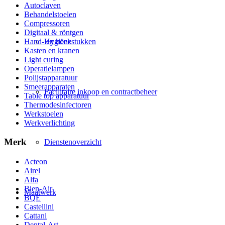
Autoclaven
Behandelstoelen
Compressoren
Digitaal & röntgen
Hand- en hoekstukken
Hygiëne
Kasten en kranen
Light curing
Operatielampen
Polijstapparatuur
Smeerapparaten
Facilitaire inkoop en contractbeheer
Table top apparatuur
Thermodesinfectoren
Werkstoelen
Werkverlichting
Merk
Dienstenoverzicht
Acteon
Airel
Alfa
Bien-Air
Maatwerk
BQE
Castellini
Cattani
Dental-Art